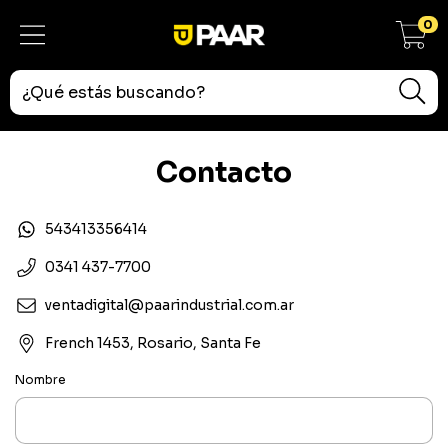
0
Contacto
543413356414
0341 437-7700
ventadigital@paarindustrial.com.ar
French 1453, Rosario, Santa Fe
Nombre